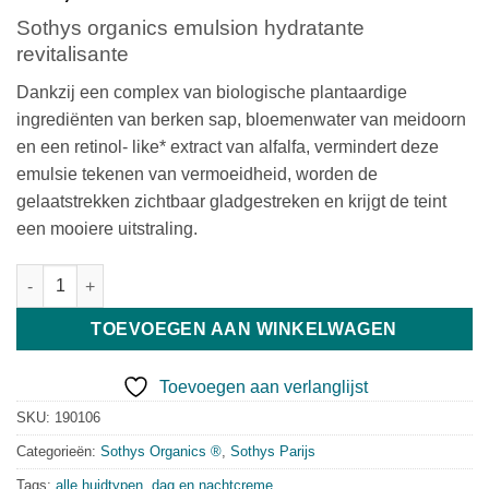
Sothys organics emulsion hydratante
revitalisante
Dankzij een complex van biologische plantaardige
ingrediënten van berken sap, bloemenwater van meidoorn
en een retinol- like* extract van alfalfa, vermindert deze
emulsie tekenen van vermoeidheid, worden de
gelaatstrekken zichtbaar gladgestreken en krijgt de teint
een mooiere uitstraling.
Sothys organics emulsion hydratante revitalisante190106 aanta
TOEVOEGEN AAN WINKELWAGEN
Toevoegen aan verlanglijst
SKU:
190106
Categorieën:
Sothys Organics ®
,
Sothys Parijs
Tags:
alle huidtypen
,
dag en nachtcreme