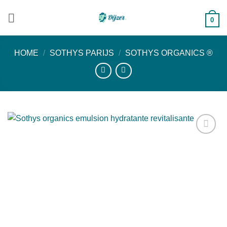
Ga
naar
0
inhoud
HOME
/
SOTHYS PARIJS
/
SOTHYS ORGANICS ®
Toevoegen
aan
verlanglijst