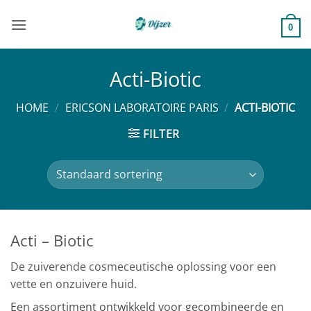
Ga
naar
0
inhoud
Acti-Biotic
HOME
/
ERICSON LABORATOIRE PARIS
/
ACTI-BIOTIC
FILTER
Acti – Biotic
De zuiverende cosmeceutische oplossing voor een
vette en onzuivere huid.
Een assortiment ontwikkeld voor gecombineerde en