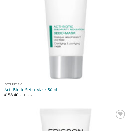
ACTI-BIOTIC
Acti-Biotic Sebo-Mask 50ml
€
58,40
incl. btw
Toevoegen
aan
verlanglijst