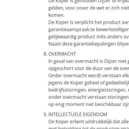
De Koper is gehouden Dijzer te vrij
gelden, voor zover de wet er zich ni
komen.
De Koper is verplicht het product a
garantieaanspraak te bewerkstelligen.
gelijkwaardig product mits anders 
Naast deze garantiebepalingen blijve
OVERMACHT
In geval van overmacht is Dijzer niet
opgeschort voor de duur van de ove
Onder overmacht wordt verstaan elke
jegens de Koper geheel of gedeeltel
bedrijfsstoringen, energiestoringen, 
onder overmacht verstaan storingen 
op enig moment niet beschikbaar zijn
INTELLECTUELE EIGENDOM
De Koper erkent uitdrukkelijk dat al
met betrekking tot de producten en/of