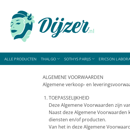
Ga
naar
inhoud
ALLE PRODUCTEN
THALGO
SOTHYS PARIJS
ERICSON LABORA
ALGEMENE VOORWAARDEN
Algemene verkoop- en leveringsvoorwaa
TOEPASSELIJKHEID
Deze Algemene Voorwaarden zijn van 
Naast deze Algemene Voorwaarden ku
diensten en/of producten.
Van het in deze Algemene Voorwaarden