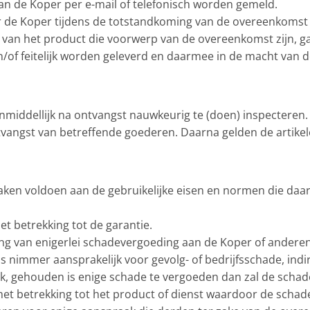
aan de Koper per e-mail of telefonisch worden gemeld.
r de Koper tijdens de totstandkoming van de overeenkomst
ng van het product die voorwerp van de overeenkomst zijn, 
n/of feitelijk worden geleverd en daarmee in de macht van de
nmiddellijk na ontvangst nauwkeurig te (doen) inspecteren.
ngst van betreffende goederen. Daarna gelden de artikelen 2
zaken voldoen aan de gebruikelijke eisen en normen die daar
et betrekking tot de garantie.
ng van enigerlei schadevergoeding aan de Koper of anderen, 
 is nimmer aansprakelijk voor gevolg- of bedrijfsschade, in
ok, gehouden is enige schade te vergoeden dan zal de schad
et betrekking tot het product of dienst waardoor de schade