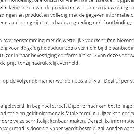
en mondeling, telefonisch of via e-mail verstrekt en opga
ijkste kenmerken van de producten worden zo nauwkeurig mo
biedingen en producten volledig met de gegeven informatie
geen aanleiding zijn tot schadevergoeding en/of ontbinding.
s, in overeenstemming met de wettelijke voorschriften hieromt
ldig voor de geldigheidsduur zoals vermeld bij die aanbiedi
e Dijzer in haar bevestiging conform artikel 2 van deze voo
de prijs tenzij nadrukkelijk vermeld.
kan op de volgende manier worden betaald: via I-Deal of per 
 afgeleverd. In beginsel streeft Dijzer ernaar om bestellin
indicatie en geldt nimmer als fatale termijn. Dijzer kan nade
dere wijze schriftelijk kenbaar maken. Dergelijke informatie 
t op voorraad is door de Koper wordt besteld, zal worden a