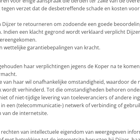
waren voor enige aanspraak die derden ter zake van de ove
et tegen verzet dat de desbetreffende schade en kosten voo
an Dijzer te retourneren om zodoende een goede beoordelin
 Indien een klacht gegrond wordt verklaard verplicht Dijzer
overeengekomen.
n wettelijke garantiebepalingen van kracht.
 gehouden haar verplichtingen jegens de Koper na te komen, 
rmacht.
 van haar wil onafhankelijke omstandigheid, waardoor de 
ijk wordt verhinderd. Tot die omstandigheden behoren onde
niet of niet-tijdige levering van toeleveranciers of andere 
in een (telecommunicatie-) netwerk of verbinding of gebr
 van de internetsite.
le rechten van intellectuele eigendom van weergegeven info
 met betrekking tot de internetsite berusten bij Dijzer, ha