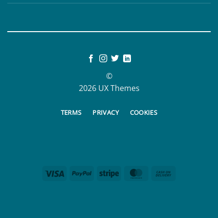
©
2026 UX Themes
TERMS
PRIVACY
COOKIES
Visa
PayPal
Stripe
MasterCard
Cash
On
Delivery