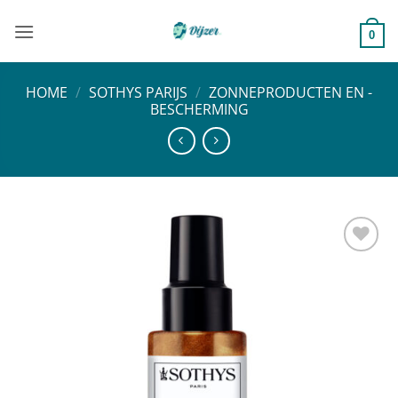
Ga
naar
0
inhoud
HOME
/
SOTHYS PARIJS
/
ZONNEPRODUCTEN EN -
BESCHERMING
Toevoegen
aan
verlanglijst