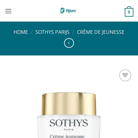
Ga
naar
0
inhoud
HOME
/
SOTHYS PARIJS
/
CRÈME DE JEUNESSE
Toevoegen
aan
verlanglijst