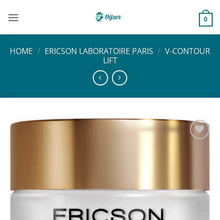
Ga
naar
0
inhoud
HOME
/
ERICSON LABORATOIRE PARIS
/
V-CONTOUR
LIFT
Toevoegen
aan
verlanglijst