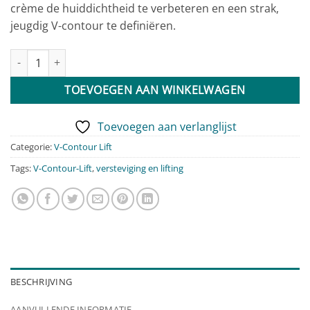
crème de huiddichtheid te verbeteren en een strak,
jeugdig V-contour te definiëren.
V-Contour Lift Remodeling Rich Cream 50 ml aantal
TOEVOEGEN AAN WINKELWAGEN
Toevoegen aan verlanglijst
Categorie:
V-Contour Lift
Tags:
V-Contour-Lift
,
versteviging en lifting
BESCHRIJVING
AANVULLENDE INFORMATIE