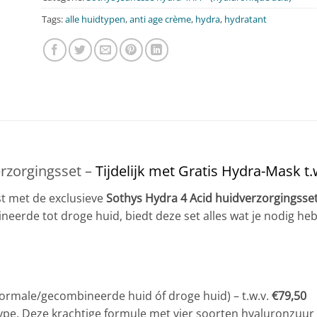
Tags:
alle huidtypen
,
anti age crème
,
hydra
,
hydratant
rzorgingsset –
Tijdelijk met Gratis Hydra-Mask t.
st met de exclusieve
Sothys Hydra 4 Acid huidverzorgingsse
eerde tot droge huid, biedt deze set alles wat je nodig he
ormale/gecombineerde huid óf droge huid) – t.w.v.
€79,50
type. Deze krachtige formule met vier soorten hyaluronzuur 