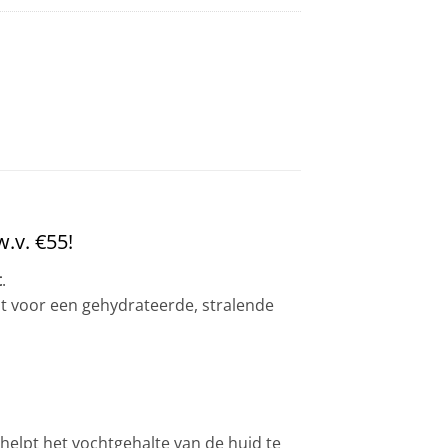
w.v. €55!
t
.
bt voor een gehydrateerde, stralende
helpt het vochtgehalte van de huid te