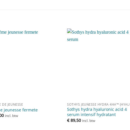
Toevoegen
Toevoe
aan
aan
verlanglijst
verlangli
 DE JEUNESSE
Sothys hydra hyaluronic acid 4
e jeunesse fermete
serum intensif hydratant
00
incl. btw
€
89,50
incl. btw