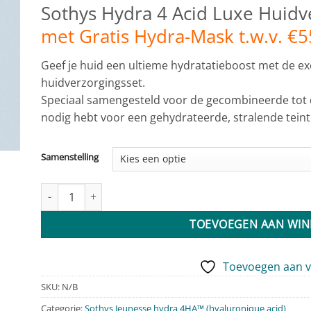
Sothys Hydra 4 Acid Luxe Huidv
met Gratis Hydra-Mask t.w.v. €5
Geef je huid een ultieme hydratatieboost met de ex
huidverzorgingsset.
Speciaal samengesteld voor de gecombineerde tot dr
nodig hebt voor een gehydrateerde, stralende teint
Samenstelling
Luxe Sothys Hydra 4 Acid Huidverzorgingsset aantal
TOEVOEGEN AAN WI
Toevoegen aan ve
SKU:
N/B
Categorie:
Sothys Jeunesse hydra 4HA™ (hyaluronique acid)