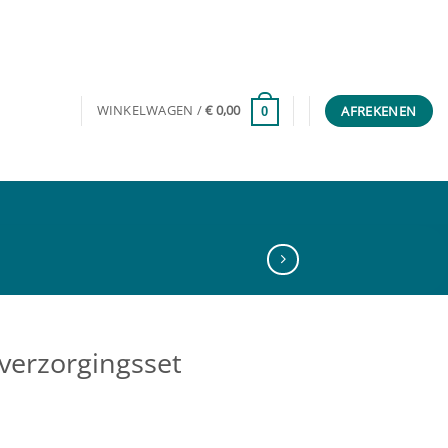
WINKELWAGEN /
€
0,00
AFREKENEN
0
verzorgingsset