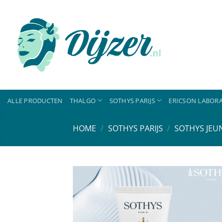
Ga
naar
inhoud
ALLE PRODUCTEN
THALGO
SOTHYS PARIJS
ERICSON LABORA
HOME
/
SOTHYS PARIJS
/
SOTHYS JEU
Toevoeg
aan
verlangli