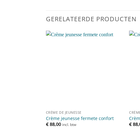
GERELATEERDE PRODUCTEN
Toevoegen
aan
verlanglijst
CRÈME DE JEUNESSE
CRÈME
Crème jeunesse fermete confort
Crèm
€
88,00
€
88,
incl. btw