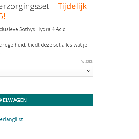
erzorgingsset –
Tijdelijk
5!
clusieve Sothys Hydra 4 Acid
oge huid, biedt deze set alles wat je
.
WISSEN
NKELWAGEN
rlanglijst