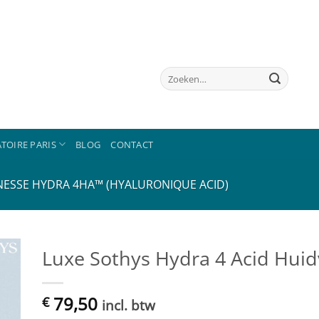
Zoeken
naar:
TOIRE PARIS
BLOG
CONTACT
NESSE HYDRA 4HA™ (HYALURONIQUE ACID)
Luxe Sothys Hydra 4 Acid Huid
en
79,50
€
incl. btw
jst