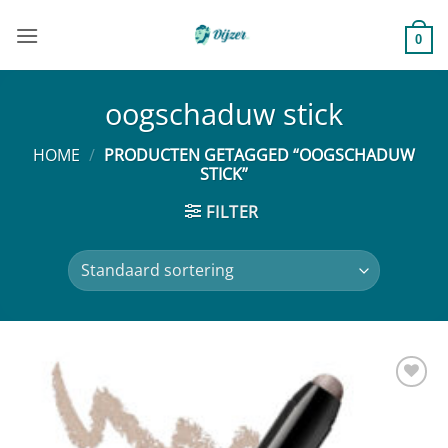
Ga
naar
0
inhoud
oogschaduw stick
HOME
/
PRODUCTEN GETAGGED “OOGSCHADUW
STICK”
FILTER
Toevoegen
aan
verlanglijst