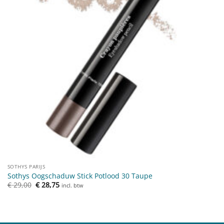
SOTHYS PARIJS
Sothys Oogschaduw Stick Potlood 30 Taupe
Oorspronkelijke
Huidige
€
29,00
€
28,75
incl. btw
prijs
prijs
was:
is:
€ 29,00.
€ 28,75.