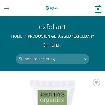
Ga
naar
0
inhoud
exfoliant
HOME
/
PRODUCTEN GETAGGED “EXFOLIANT”
FILTER
Toevoegen
aan
verlanglijst